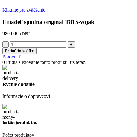
Kliknite pre zväčšenie
Hriadeľ spodná originál T815-vojak
980.00
€
s DPH
množstvo
Hriadeľ
Pridať do košíka
spodná
Porovnať
originál
0
Ľudia sledovanie tohto produktu už teraz!
T815-
vojak
Rýchle dodanie
Informácie o dopravcovi
1 tisíc produktov
Počet produktov