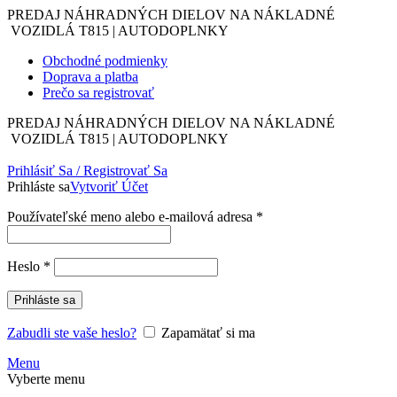
PREDAJ NÁHRADNÝCH DIELOV NA NÁKLADNÉ
VOZIDLÁ T815 | AUTODOPLNKY
Obchodné podmienky
Doprava a platba
Prečo sa registrovať
PREDAJ NÁHRADNÝCH DIELOV NA NÁKLADNÉ
VOZIDLÁ T815 | AUTODOPLNKY
Prihlásiť Sa / Registrovať Sa
Prihláste sa
Vytvoriť Účet
Povinné
Používateľské meno alebo e-mailová adresa
*
Povinné
Heslo
*
Prihláste sa
Zabudli ste vaše heslo?
Zapamätať si ma
Menu
Vyberte menu