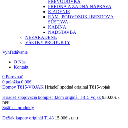
PREVODOVKA
PREDNÁ A ZADNÁ NÁPRAVA
RIADENIE
RÁM | PODVOZOK | BRZDOVÁ
SÚSTAVA
KABÍNA
NADSTAVBA
NEZARADENÉ
VŠETKY PRODUKTY
Vyhľadávanie
O Nás
Kontakt
0
Porovnať
0
položka
0.00
€
Domov
T815-VOJAK
Hriadeľ spodná originál T815-vojak
Hriadeľ spojovacia komplet 32cm originál T815-vojak
930.00
€
s
DPH
Späť na produkty
Držiak kapoty originál T148
15.00
€
s DPH