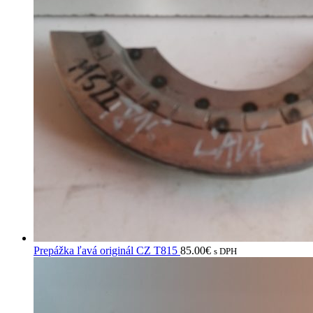
Prepážka ľavá originál CZ T815
85.00
€
s DPH