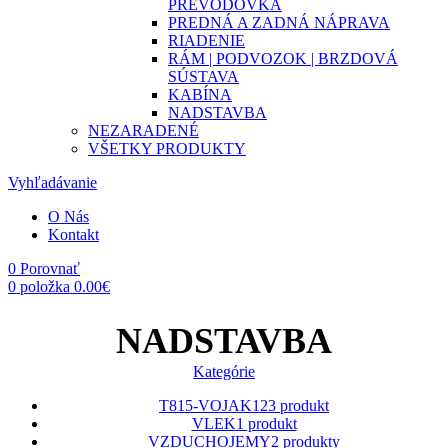
PREVODOVKA
PREDNÁ A ZADNÁ NÁPRAVA
RIADENIE
RÁM | PODVOZOK | BRZDOVÁ
SÚSTAVA
KABÍNA
NADSTAVBA
NEZARADENÉ
VŠETKY PRODUKTY
Vyhľadávanie
O Nás
Kontakt
0
Porovnať
0
položka
0.00
€
NADSTAVBA
Kategórie
T815-VOJAK
123 produkt
VLEK
1 produkt
VZDUCHOJEMY
2 produkty