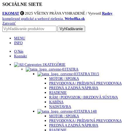
SOCIÁLNE SIETE
EKOMAT
2025 VŠETKY PRÁVA VYHRADENÉ / Vytvoril
Radzy
komplexné grafické a webové riešenia.
Weboffka.sk
Zatvoriť
Vyhľadávanie
MENU
INFO
O Nás
Kontakt
KATEGÓRIE
TATRA
TATRA T815
MOTOR | SPOJKA
PREVODOVKA | PRÍDAVNÁ PREVODOVKA
PREDNÁ A ZADNÁ NÁPRAVA
RIADENIE
RÁM | PODVOZOK | BRZDOVÁ SÚSTAVA
KABÍNA
NADSTAVBA
TATRA 148
MOTOR | SPOJKA
PREVODOVKA | PRÍDAVNÁ PREVODOVKA
PREDNÁ A ZADNÁ NÁPRAVA
RIADENIE