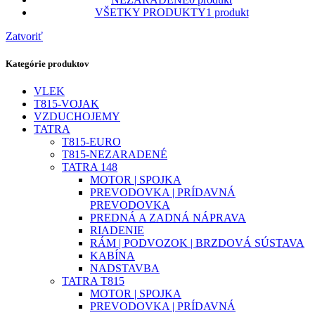
VŠETKY PRODUKTY
1 produkt
Zatvoriť
Kategórie produktov
VLEK
T815-VOJAK
VZDUCHOJEMY
TATRA
T815-EURO
T815-NEZARADENÉ
TATRA 148
MOTOR | SPOJKA
PREVODOVKA | PRÍDAVNÁ
PREVODOVKA
PREDNÁ A ZADNÁ NÁPRAVA
RIADENIE
RÁM | PODVOZOK | BRZDOVÁ SÚSTAVA
KABÍNA
NADSTAVBA
TATRA T815
MOTOR | SPOJKA
PREVODOVKA | PRÍDAVNÁ