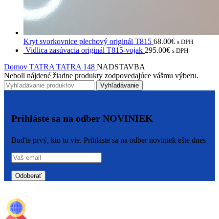
Kryt svorkovnice plechový originál T815
68.00
€
s DPH
Vidlica zasúvacia originál T815-vojak
295.00
€
s DPH
Domov
TATRA
TATRA 148
NADSTAVBA
Neboli nájdené žiadne produkty zodpovedajúce vášmu výberu.
Vyhľadávanie
Prihláste sa na odber NOVINIEK
Buďte prvý, kto to vie. Prihláste sa na odber noviniek ešte dnes