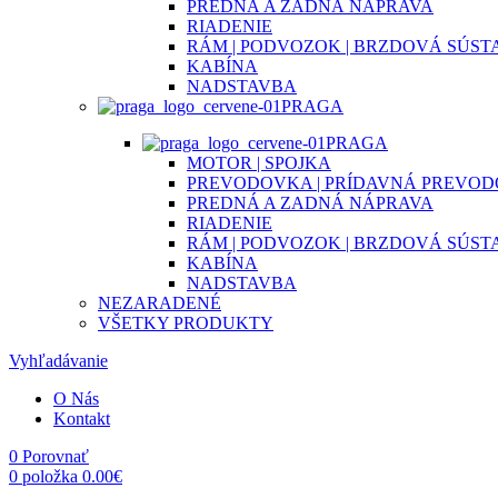
PREDNÁ A ZADNÁ NÁPRAVA
RIADENIE
RÁM | PODVOZOK | BRZDOVÁ SÚST
KABÍNA
NADSTAVBA
PRAGA
PRAGA
MOTOR | SPOJKA
PREVODOVKA | PRÍDAVNÁ PREVO
PREDNÁ A ZADNÁ NÁPRAVA
RIADENIE
RÁM | PODVOZOK | BRZDOVÁ SÚST
KABÍNA
NADSTAVBA
NEZARADENÉ
VŠETKY PRODUKTY
Vyhľadávanie
O Nás
Kontakt
0
Porovnať
0
položka
0.00
€