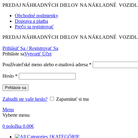
PREDAJ NÁHRADNÝCH DIELOV NA NÁKLADNÉ VOZIDLÁ
Obchodné podmienky
Doprava a platba
Prečo sa registrovať
PREDAJ NÁHRADNÝCH DIELOV NA NÁKLADNÉ VOZIDLÁ
Prihlásiť Sa / Registrovať Sa
Prihláste sa
Vytvoriť Účet
Povinné
Používateľské meno alebo e-mailová adresa
*
Povinné
Heslo
*
Prihláste sa
Zabudli ste vaše heslo?
Zapamätať si ma
Menu
Vyberte menu
0
položka
0.00
€
KATEGÓRIE