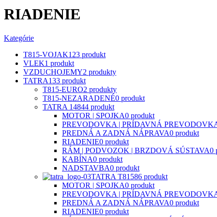
RIADENIE
Kategórie
T815-VOJAK
123 produkt
VLEK
1 produkt
VZDUCHOJEMY
2 produkty
TATRA
133 produkt
T815-EURO
2 produkty
T815-NEZARADENÉ
0 produkt
TATRA 148
44 produkt
MOTOR | SPOJKA
0 produkt
PREVODOVKA | PRÍDAVNÁ PREVODOVK
PREDNÁ A ZADNÁ NÁPRAVA
0 produkt
RIADENIE
0 produkt
RÁM | PODVOZOK | BRZDOVÁ SÚSTAVA
0 
KABÍNA
0 produkt
NADSTAVBA
0 produkt
TATRA T815
86 produkt
MOTOR | SPOJKA
0 produkt
PREVODOVKA | PRÍDAVNÁ PREVODOVK
PREDNÁ A ZADNÁ NÁPRAVA
0 produkt
RIADENIE
0 produkt