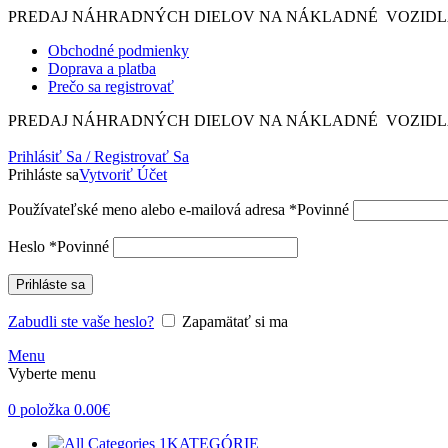
PREDAJ NÁHRADNÝCH DIELOV NA NÁKLADNÉ VOZIDLÁ
Obchodné podmienky
Doprava a platba
Prečo sa registrovať
PREDAJ NÁHRADNÝCH DIELOV NA NÁKLADNÉ VOZIDLÁ
Prihlásiť Sa / Registrovať Sa
Prihláste sa
Vytvoriť Účet
Používateľské meno alebo e-mailová adresa
*
Povinné
Heslo
*
Povinné
Prihláste sa
Zabudli ste vaše heslo?
Zapamätať si ma
Menu
Vyberte menu
0
položka
0.00
€
KATEGÓRIE