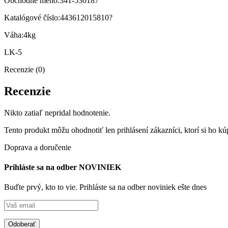
Obchodné meno:341-530187
Katalógové číslo:443612015810?
Váha:4kg
LK-5
Recenzie (0)
Recenzie
Nikto zatiaľ nepridal hodnotenie.
Tento produkt môžu ohodnotiť len prihlásení zákazníci, ktorí si ho kúp
Doprava a doručenie
Prihláste sa na odber NOVINIEK
Buďte prvý, kto to vie. Prihláste sa na odber noviniek ešte dnes