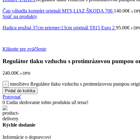
Čap váhadla komplet originál MTS,LIAZ,ŠKODA 706
140.00
€
s DP
Späť na produkty
Hadica pružná 37cm priemer:13cm originál T815 Euro 2
95.00
€
s DP
Kliknite pre zväčšenie
Regulátor tlaku vzduchu s protimrázovou pumpou or
240.00
€
s DPH
množstvo Regulátor tlaku vzduchu s protimrázovou pumpou orig
Pridať do košíka
Porovnať
0
Ľudia sledovanie tohto produktu už teraz!
Rýchle dodanie
Informácie o dopravcovi