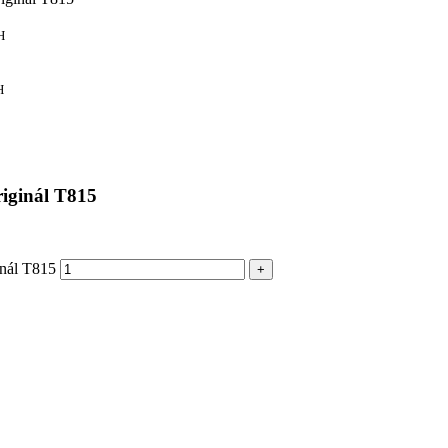
H
H
iginál T815
inál T815