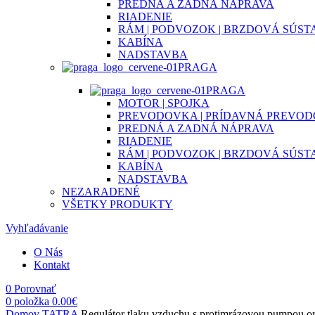
PREDNÁ A ZADNÁ NÁPRAVA
RIADENIE
RÁM | PODVOZOK | BRZDOVÁ SÚST
KABÍNA
NADSTAVBA
PRAGA
PRAGA
MOTOR | SPOJKA
PREVODOVKA | PRÍDAVNÁ PREVO
PREDNÁ A ZADNÁ NÁPRAVA
RIADENIE
RÁM | PODVOZOK | BRZDOVÁ SÚST
KABÍNA
NADSTAVBA
NEZARADENÉ
VŠETKY PRODUKTY
Vyhľadávanie
O Nás
Kontakt
0
Porovnať
0
položka
0.00
€
Domov
TATRA
Regulátor tlaku vzduchu s protimrázovou pumpou or