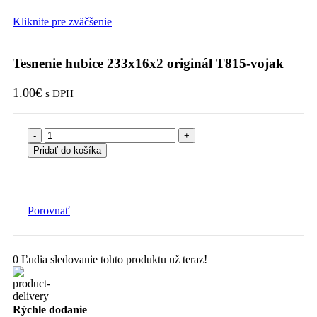
Kliknite pre zväčšenie
Tesnenie hubice 233x16x2 originál T815-vojak
1.00
€
s DPH
množstvo
Tesnenie
Pridať do košíka
hubice
233x16x2
originál
T815-
vojak
Porovnať
0
Ľudia sledovanie tohto produktu už teraz!
Rýchle dodanie