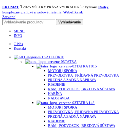
EKOMAT
2025 VŠETKY PRÁVA VYHRADENÉ / Vytvoril
Radzy
komplexné grafické a webové riešenia.
Weboffka.sk
Zatvoriť
Vyhľadávanie
MENU
INFO
O Nás
Kontakt
KATEGÓRIE
TATRA
TATRA T815
MOTOR | SPOJKA
PREVODOVKA | PRÍDAVNÁ PREVODOVKA
PREDNÁ A ZADNÁ NÁPRAVA
RIADENIE
RÁM | PODVOZOK | BRZDOVÁ SÚSTAVA
KABÍNA
NADSTAVBA
TATRA 148
MOTOR | SPOJKA
PREVODOVKA | PRÍDAVNÁ PREVODOVKA
PREDNÁ A ZADNÁ NÁPRAVA
RIADENIE
RÁM | PODVOZOK | BRZDOVÁ SÚSTAVA