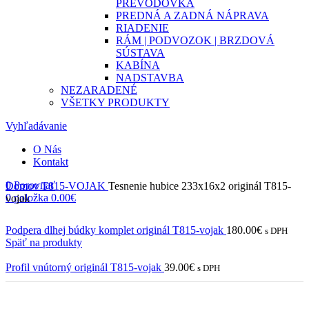
PREVODOVKA
PREDNÁ A ZADNÁ NÁPRAVA
RIADENIE
RÁM | PODVOZOK | BRZDOVÁ
SÚSTAVA
KABÍNA
NADSTAVBA
NEZARADENÉ
VŠETKY PRODUKTY
Vyhľadávanie
O Nás
Kontakt
0
Porovnať
Domov
T815-VOJAK
Tesnenie hubice 233x16x2 originál T815-
0
položka
0.00
€
vojak
Podpera dlhej búdky komplet originál T815-vojak
180.00
€
s DPH
Späť na produkty
Profil vnútorný originál T815-vojak
39.00
€
s DPH