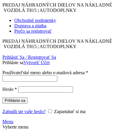
PREDAJ NÁHRADNÝCH DIELOV NA NÁKLADNÉ
VOZIDLÁ T815 | AUTODOPLNKY
Obchodné podmienky
Doprava a platba
Prečo sa registrovať
PREDAJ NÁHRADNÝCH DIELOV NA NÁKLADNÉ
VOZIDLÁ T815 | AUTODOPLNKY
Prihlásiť Sa / Registrovať Sa
Prihláste sa
Vytvoriť Účet
Povinné
Používateľské meno alebo e-mailová adresa
*
Povinné
Heslo
*
Prihláste sa
Zabudli ste vaše heslo?
Zapamätať si ma
Menu
Vyberte menu