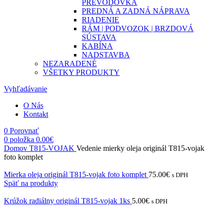
PREVODOVKA
PREDNÁ A ZADNÁ NÁPRAVA
RIADENIE
RÁM | PODVOZOK | BRZDOVÁ
SÚSTAVA
KABÍNA
NADSTAVBA
NEZARADENÉ
VŠETKY PRODUKTY
Vyhľadávanie
O Nás
Kontakt
0
Porovnať
0
položka
0.00
€
Domov
T815-VOJAK
Vedenie mierky oleja originál T815-vojak
foto komplet
Mierka oleja originál T815-vojak foto komplet
75.00
€
s DPH
Späť na produkty
Krúžok radiálny originál T815-vojak 1ks
5.00
€
s DPH