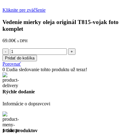
Kliknite pre zväčšenie
Vedenie mierky oleja originál T815-vojak foto
komplet
69.00
€
s DPH
množstvo
Vedenie
Pridať do košíka
mierky
Porovnať
oleja
0
Ľudia sledovanie tohto produktu už teraz!
originál
T815-
vojak
foto
Rýchle dodanie
komplet
Informácie o dopravcovi
1 tisíc produktov