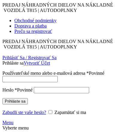
PREDAJ NÁHRADNÝCH DIELOV NA NÁKLADNÉ
VOZIDLÁ T815 | AUTODOPLNKY
Obchodné podmienky
Doprava a platba
Prečo sa registrovať
PREDAJ NÁHRADNÝCH DIELOV NA NÁKLADNÉ
VOZIDLÁ T815 | AUTODOPLNKY
Prihlásiť Sa / Registrovať Sa
Prihláste sa
Vytvoriť Účet
Používateľské meno alebo e-mailová adresa
*
Povinné
Heslo
*
Povinné
Prihláste sa
Zabudli ste vaše heslo?
Zapamätať si ma
Menu
Vyberte menu