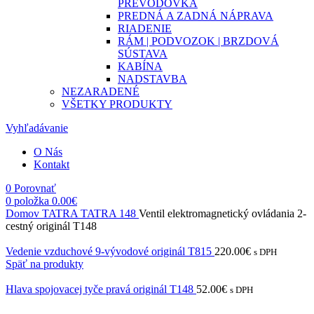
PREVODOVKA
PREDNÁ A ZADNÁ NÁPRAVA
RIADENIE
RÁM | PODVOZOK | BRZDOVÁ
SÚSTAVA
KABÍNA
NADSTAVBA
NEZARADENÉ
VŠETKY PRODUKTY
Vyhľadávanie
O Nás
Kontakt
0
Porovnať
0
položka
0.00
€
Domov
TATRA
TATRA 148
Ventil elektromagnetický ovládania 2-
cestný originál T148
Vedenie vzduchové 9-vývodové originál T815
220.00
€
s DPH
Späť na produkty
Hlava spojovacej tyče pravá originál T148
52.00
€
s DPH